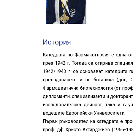
История
Катедрата по Фармакогнозия е една от
през 1942 г. Тогава се открива специ
1942/1943 г. се основават катедрите 
преподаването и по ботаника (доц. 
Фармацевтична биотехнология (от проф.
дипломанти, специализанти и докторант
изследователска дейност, така и в 
водещите Европейски Университети.
Първи ръководител на катедрата e проф
проф. дф Христо Ахтарджиев (1966-1983