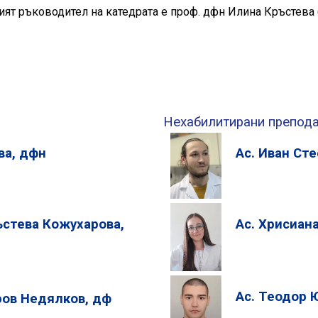
ият ръководител на катедрата е проф. дфн Илина Кръстева (о
Нехабилитирани препод
ва, дфн
Ас. Иван Ст
ъстева Кожухарова,
Ас. Хрисиан
Ас. Теодор 
ров Недялков, дф