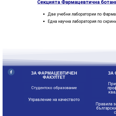
Секцията Фармацевтична ботан
Две учебни лаборатории по Фарма
Една научна лаборатория по скрин
ЗА ФАРМАЦЕВТИЧЕН
ЗА 
ФАКУЛТЕТ
При
Студентско образование
про
ква
Управление на качеството
Правила з
българск