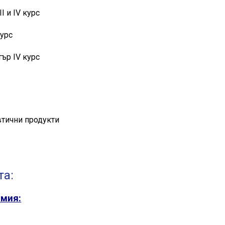
І и ІV курс
курс
ър ІV курс
тични продукти
та:
имия: