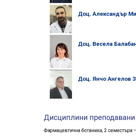
Доц. Александър М
Доц. Весела Балаба
Доц. Янчо Ангелов З
Дисциплини преподавани 
Фармацевтична ботаника, 2 семестъра – І