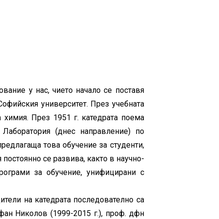
вание у нас, чието начало се поставя
Софийския университет. През учебната
 химия. През 1951 г. катедрата поема
 Лаборатория (днес направление) по
предлагаща това обучение за студенти,
постоянно се развива, както в научно-
рограми за обучение, унифицирани с
дители на катедрата последователно са
фан Николов (1999-2015 г.), проф. дфн