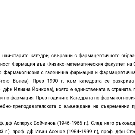
 най-старите катедри, свързани с фармацевтичното образо
алност Фармация във Физико-математическия факултет на 
по Фармакогнозия с галенична фармация и Фармацевтична
Стою Вълев). През 1990 г. към катедрата се разкрива
 дфн Илиана Йонкова), която е единствената в страната, 
и по фармация. През годините Катедрата по фармакогнозия 
учебно-преподавателската с въвеждане на съвременни п
. дф Аспарух Бойчинов (1946-1966 г.). След него ръково
 г.), проф. дф Иван Асенов (1984-1999 г.), проф. дфн Сте