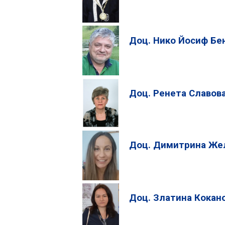
Доц. Нико Йосиф Бе
Доц. Ренета Славова
Доц. Димитрина Же
Доц. Златина Кокан