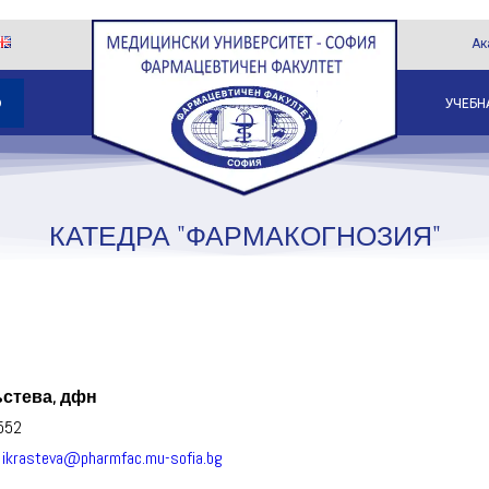
Ак
О
УЧЕБН
КАТЕДРА "ФАРМАКОГНОЗИЯ"
стева, дфн
552
:
ikrasteva@pharmfac.mu-sofia.bg