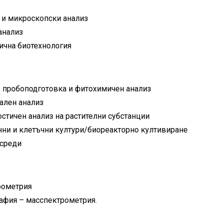
 и микроскопски анализ
анализ
ична биотехнология
, пробоподготовка и фитохимичен анализ
ален анализ
стичен анализ на растителни субстанции
канни и клетъчни култури/биореакторно култивиране
 среди
рометрия
афия – масспектрометрия.