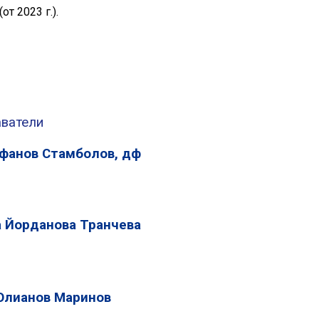
т 2023 г.).
аватели
ефанов Стамболов, дф
а Йорданова Транчева
Юлианов Маринов