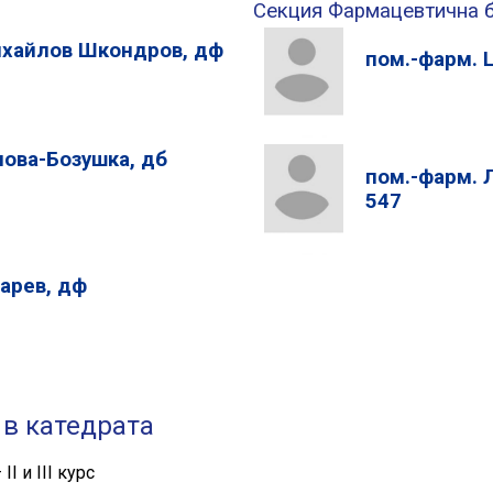
Секция Фармацевтична 
ихайлов Шкондров, дф
пом.-фарм. 
нова-Бозушка, дб
пом.-фарм. 
547
арев, дф
в катедрата
І и ІІІ курс