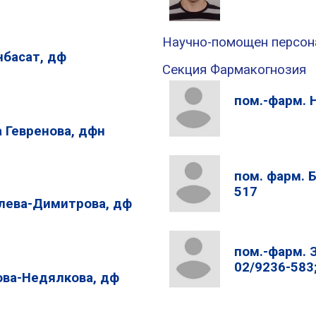
Научно-помощен персон
нбасат, дф
Секция Фармакогнозия
пом.-фарм. 
 Гевренова, дфн
пом. фарм. 
517
лева-Димитрова, дф
пом.-фарм. 
02/9236-583
ова-Недялкова, дф