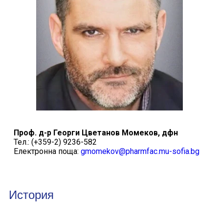
Проф. д-р Георги Цветанов Момеков
, дфн
Тел.: (+359-2) 9236-582
Електронна поща:
gmomekov@pharmfac.mu-sofia.bg
История