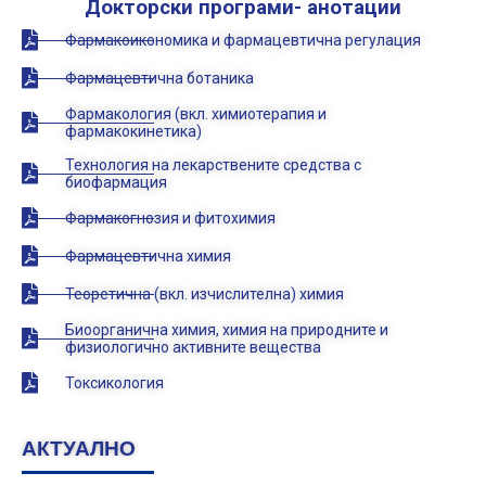
Докторски програми- анотации
Фармакоикономика и фармацевтична регулация
Фармацевтична ботаника
Фармакология (вкл. химиотерапия и
фармакокинетика)
Технология на лекарствените средства с
биофармация
Фармакогнозия и фитохимия
Фармацевтична химия
Теоретична (вкл. изчислителна) химия
Биоорганична химия, химия на природните и
физиологично активните вещества
Токсикология
АКТУАЛНО