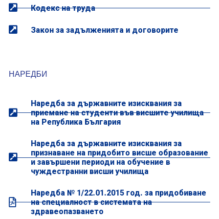
Кодекс на труда
Закон за задълженията и договорите
НАРЕДБИ
Наредба за държавните изисквания за
приемане на студенти във висшите училища
на Република България
Наредба за държавните изисквания за
признаване на придобито висше образование
и завършени периоди на обучение в
чуждестранни висши училища
Наредба № 1/22.01.2015 год. за придобиване
на специалност в системата на
здравеопазването