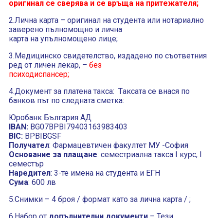
оригинал се сверява и се връща на притежателя;
2.Лична карта – оригинал на студента или нотариално
заверено пълномощно и лична
карта на упълномощено лице;
3.Медицинско свидетелство, издадено по съответния
ред от личен лекар, –
без
психодиспансер;
4.Документ за платена такса:
Tаксата се внася по
банков път по следната сметка:
Юробанк България АД
IBAN:
BG07BPBI79403163983403
BIC:
BPBIBGSF
Получател
: Фармацевтичен факултет МУ -София
Основание за плащане
: семестриална такса І курс, І
семестър
Наредител
: 3-те имена на студента и ЕГН
Сума
: 600 лв
5.Снимки – 4 броя / формат като за лична карта / ;
6.Набор от
допълнителни документи
– Тези