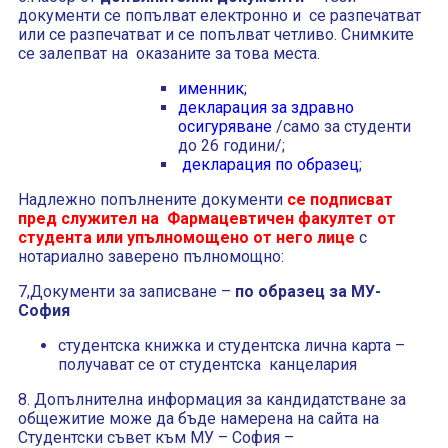
документи се попълват електронно и се разпечатват
или се разпечатват и се попълват четливо. Снимките
се залепват на оказаните за това места.
именник
;
декларация за здравно
осигуряване
/само за студенти
до 26 години/;
декларация по образец
;
Надлежно попълнените документи
се подписват
пред служител на Фармацевтичен факултет от
студента или упълномощено от него лице
с
нотариално заверено пълномощно:
7,Документи за записване –
по образец за МУ-
София
студентска книжка и студентска лична карта –
получават се от студентска канцелария
8. Допълнителна информация за кандидатстване за
общежитие може да бъде намерена на сайта на
Студентски съвет към МУ – София –