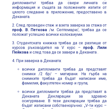
дипломантът трябва да свери личната си
информация и същата за положените изпити от
цялото следване в приложение, предоставено в
Деканата.
2. След проведен стаж и взета заверка за стажа от
проф. В. Петкова
/м. Септември/, трябва да се
положат успешно всички колоквиуми.
3. Студентската книжка трябва да се разпише от
курсов ръководител на V курс –
проф. Лили
Пейкова
и след това да се завери в Деканата .
4. При заверка в Деканата:
всички дипломанти трябва да представят
снимки /2 бр/ – матирани. На гърба на
снимките трябва да бъдат написани име,
фамилия, факултетен номер и група;
всички дипломанти трябва да представят в
Деканата Декларации за здравно
осигуряване. В тези декларации трябва да
бъдат изписани собственоръчно: „V-ти курс –